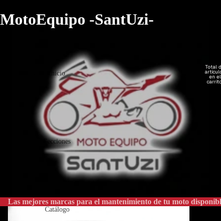
MotoEquipo -SantUzi-
Total 
artícul
Inicio
en el
carrit
0
Secciones
Las mejores marcas para el mantenimiento de tu moto disponibl
Catálogo